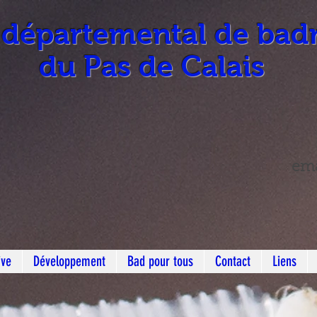
 départemental de bad
du Pas de Calais
ema
ive
Développement
Bad pour tous
Contact
Liens