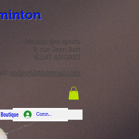
minton
Maison des sports
9, rue Jean Bart
62143 ANGRES
il:
codep62@hotmail.com
Boutique
Connexion