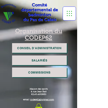
Comité
départemental de
badminton
du Pas de Calais
Organisation du
CODEP62
CONSEIL D'ADMINISTRATION
SALARIÉS
COMMISSIONS
Maison des sports
9, rue Jean Bart
62143 ANGRES
email:
codep62@hotmail.com