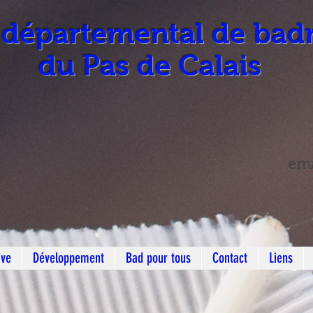
 départemental de bad
du Pas de Calais
ema
ive
Développement
Bad pour tous
Contact
Liens