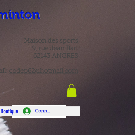
minton
Maison des sports
9, rue Jean Bart
62143 ANGRES
il:
codep62@hotmail.com
Boutique
Connexion