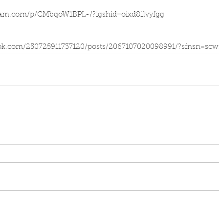
ram.com/p/CMbqoW1BPL-/?igshid=oixd81lvyfgg
ok.com/250725911737120/posts/2067107020098991/?sfnsn=sc