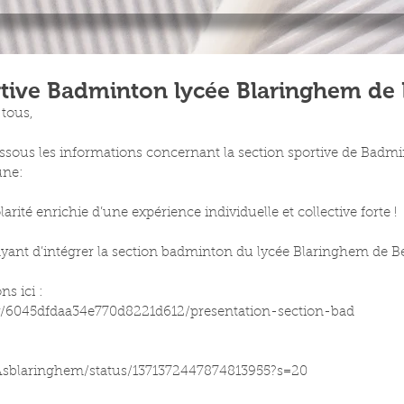
rtive Badminton lycée Blaringhem de
 tous,
dessous les informations concernant la section sportive de Badmi
une:
arité enrichie d’une expérience individuelle et collective forte !
yant d’intégrer la section badminton du lycée Blaringhem de 
ns ici :
.ly/6045dfdaa34e770d8221d612/presentation-section-bad
/Asblaringhem/status/1371372447874813955?s=20