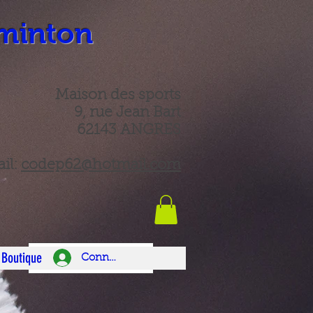
minton
Maison des sports
9, rue Jean Bart
62143 ANGRES
il:
codep62@hotmail.com
Boutique
Connexion