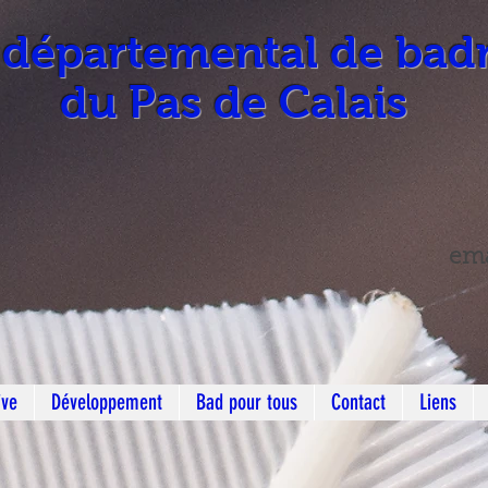
 départemental de bad
du Pas de Calais
ema
ive
Développement
Bad pour tous
Contact
Liens