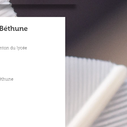
 Béthune
nton du lycée 
Béthune