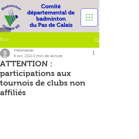
Comité
départemental de
badminton
du Pas de Calais
Post
Webmaster
9 oct. 2018
0 min de lecture
ATTENTION :
participations aux
tournois de clubs non
affiliés