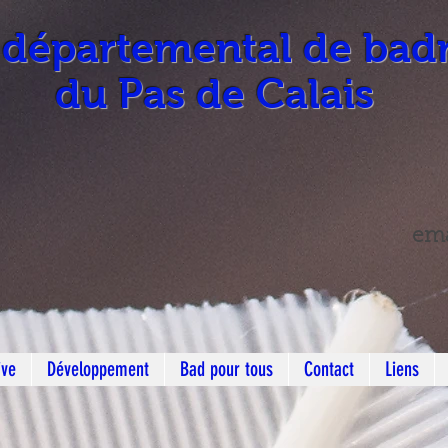
 départemental de bad
du Pas de Calais
ema
ive
Développement
Bad pour tous
Contact
Liens