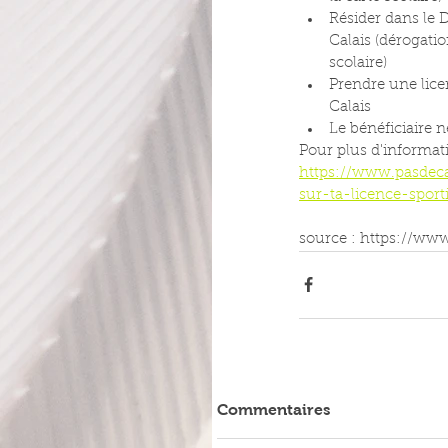
Résider dans le
Calais (dérogation
scolaire)
Prendre une licen
Calais
Le bénéficiaire
Pour plus d'informat
https://www.pasdecal
sur-ta-licence-spor
source : https://www
Commentaires