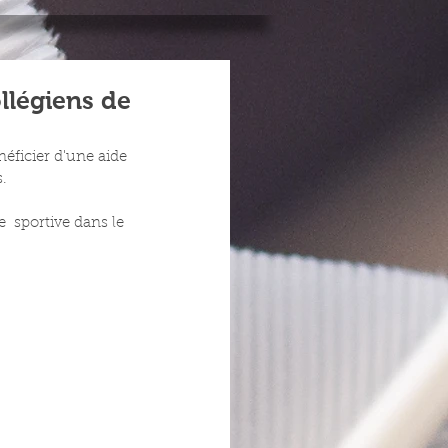
ollégiens de
néficier d'une aide 
.
  sportive dans le 