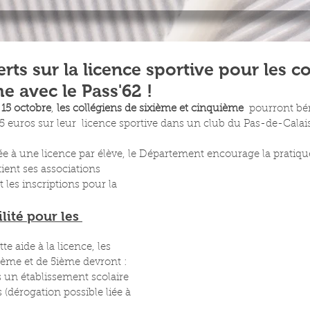
erts sur la licence sportive pour les c
 avec le Pass'62 !
15 octobre
, 
les collégiens de sixième et cinquième
  pourront bé
 euros sur leur  licence sportive dans un club du Pas-de-Calais
tée à une licence par élève, le Département encourage la pratique
ient ses associations 
t les inscriptions pour la 
ilité pour les 
te aide à la licence, les 
ième et de 5ième devront :
s un établissement scolaire 
(dérogation possible liée à 