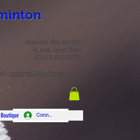
minton
Maison des sports
9, rue Jean Bart
62143 ANGRES
il:
codep62@hotmail.com
Boutique
Connexion